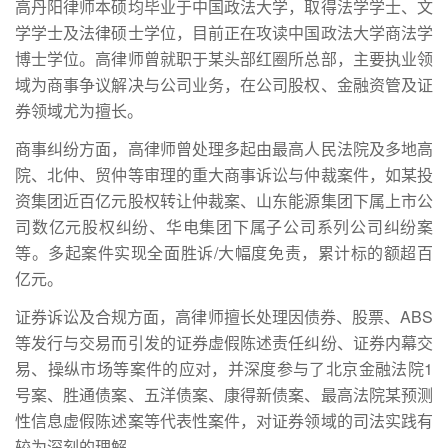
高丹阳律师本硕均毕业于中国政法大学，取得法学学士、文
学学士及法律硕士学位，目前正在攻读中国政法大学商法学
博士学位。高律师曾就职于某头部红圈所总部，主要执业领
域为商事争议解决与公司业务，在公司股权、金融资管及证
券领域尤为擅长。
商事纠纷方面，高律师曾处理多起由最高人民法院及多地高
院、北仲、贸仲等审理的重大商事诉讼与仲裁案件，如某投
资集团近百亿元股权转让仲裁案、山东能源集团下属上市公
司数亿元股权纠纷、华电集团下属子公司系列公司纠纷案
等。多起案件实现全面胜诉/大幅度免责，累计标的额超百
亿元。
证券诉讼及合规方面，高律师擅长处理因债券、股票、ABS
等发行与交易而引发的证券虚假陈述责任纠纷、证券内幕交
易、操纵市场等案件的应对，并深度参与了北京金融法院1
号案、胜通债案、五洋债案、康得新债案、最高法院某预测
性信息虚假陈述案等代表性案件，对证券领域的司法实践有
较为深刻的理解。